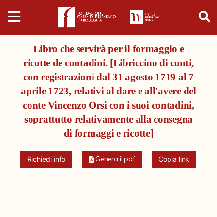
Digital
Humanities
Libro che servirà per il formaggio e
Donazioni
ricotte de contadini. [Libriccino di conti,
con registrazioni dal 31 agosto 1719 al 7
Pubblicazioni
aprile 1723, relativi al dare e all'avere del
conte Vincenzo Orsi con i suoi contadini,
Collezioni
soprattutto relativamente alla consegna
di formaggi e ricotte]
Arti Applicate
Genera il pdf
Richiedi info
Copia link
Cataloghi storici
Dipinti
Disegni