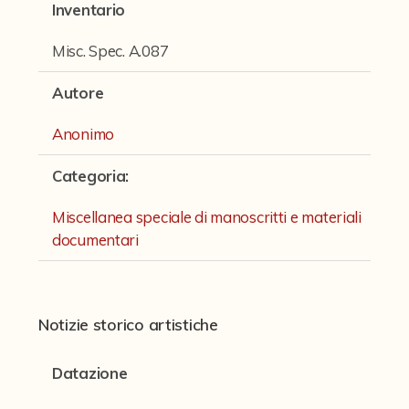
Fondi archivistici e raccolte documentarie
Inventario
Fondi Fotografici
Misc. Spec. A.087
Fotografia e Nuovi Media
Autore
Manoscritti
Anonimo
Manoscritti Ambrosini
Categoria
:
Manoscritti Sassoli
Miscellanea speciale di manoscritti e materiali
Manoscritti Silvani
documentari
Miscellanea speciale di manoscritti e materiali documentari
Sculture
Notizie storico artistiche
Stampe
Strumenti Musicali
Datazione
Testi a Stampa