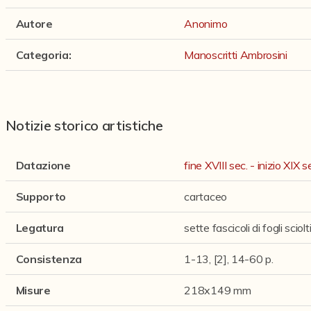
Autore
Anonimo
Categoria
:
Manoscritti Ambrosini
Notizie storico artistiche
Datazione
fine XVIII sec. - inizio XIX s
Supporto
cartaceo
Legatura
sette fascicoli di fogli sciol
Consistenza
1-13, [2], 14-60 p.
Misure
218x149 mm