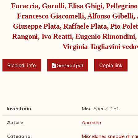
Focaccia, Garulli, Elisa Ghigi, Pellegrin
Francesco Giacomelli, Alfonso Gibelli, 
Giuseppe Plata, Raffaele Plata, Pio Polet
Rangoni, Ivo Reatti, Eugenio Rimondini, 
Virginia Tagliavini ved
Richiedi info
Genera il pdf
Copia link
Inventario
Misc. Spec. C.151
Autore
Anonimo
Categoria
:
Miscellanea speciale di man