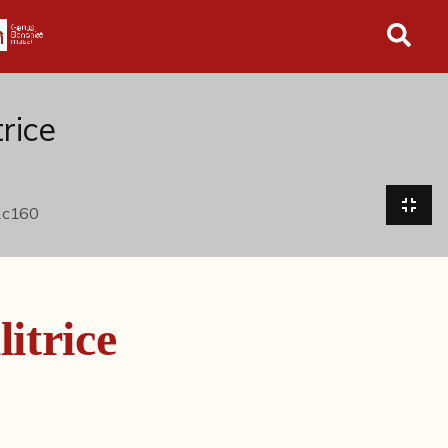
in tutto l'archivio
trice
itrice