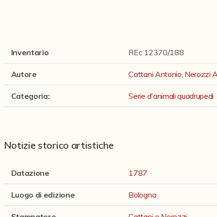
Inventario
REc 12370/188
Autore
Cattani Antonio
,
Nerozzi 
Categoria
:
Serie d'animali quadrupedi
Notizie storico artistiche
Datazione
1787
Luogo di edizione
Bologna
Stampatore
Cattani e Nerozzi