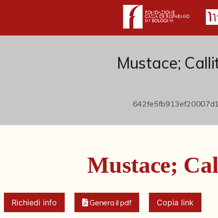
Mustace; Calli
Mustace; Call
Richiedi info
Genera il pdf
Copia link