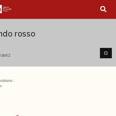
in tutto l'archivio
ndo rosso
olitario :
io