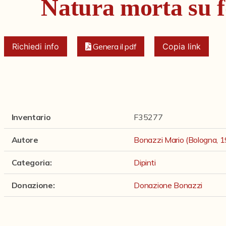
Natura morta su f
Richiedi info
Genera il pdf
Copia link
Inventario
F35277
Autore
Bonazzi Mario (Bologna, 
Categoria
:
Dipinti
Donazione
:
Donazione Bonazzi