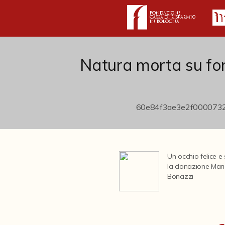
Natura morta su fo
Un occhio felice e s
la donazione Mar
Bonazzi