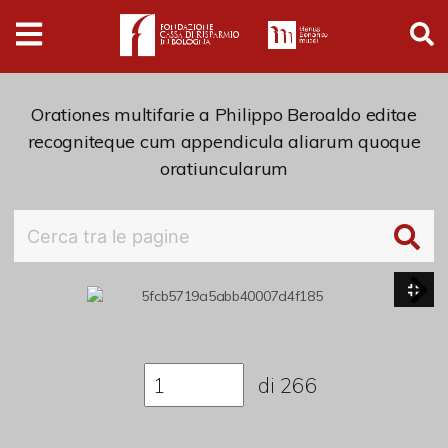
Digital
Humanities
Donazioni
Orationes multifarie a Philippo Beroaldo editae
recogniteque cum appendicula aliarum quoque
oratiuncularum
Pubblicazioni
Collezioni
Arti Applicate
Cataloghi storici
Dipinti
di
266
Disegni