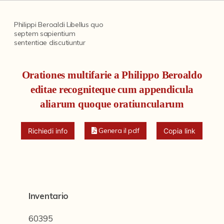
Fondi archivistici e raccolte documentarie
Fondi Fotografici
Philippi Beroaldi Libellus quo
septem sapientium
sententiae discutiuntur
Fotografia e Nuovi Media
Manoscritti
Orationes multifarie a Philippo Beroaldo
Sculture
editae recogniteque cum appendicula
Stampe
aliarum quoque oratiuncularum
Strumenti Musicali
Genera il pdf
Richiedi info
Copia link
Testi a Stampa
Albo a memoria dell'augusta presenza di Nostro Signore Pio IX
Edizioni di opere di Giulio Cesare Croce
Inventario
Chiese Parrocchiali della Diocesi di Bologna (Corty)
60395
Incunaboli