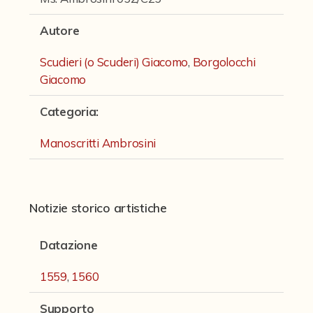
Fondi archivistici e raccolte documentarie
Autore
Fondi Fotografici
Fotografia e Nuovi Media
Scudieri (o Scuderi) Giacomo
,
Borgolocchi
Giacomo
Manoscritti
Categoria
:
Manoscritti Ambrosini
Manoscritti Sassoli
Manoscritti Ambrosini
Manoscritti Silvani
Miscellanea speciale di manoscritti e materiali documentari
Notizie storico artistiche
Sculture
Datazione
Stampe
1559
,
1560
Strumenti Musicali
Testi a Stampa
Supporto