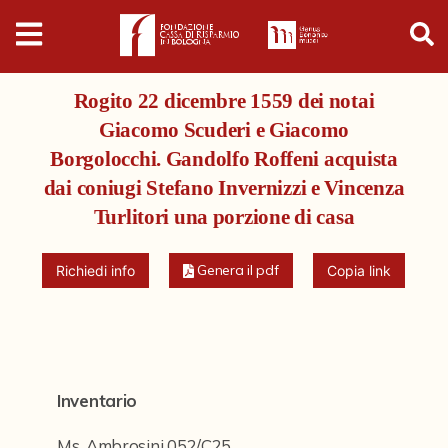
Digital
Humanities
Rogito 22 dicembre 1559 dei notai
Donazioni
Giacomo Scuderi e Giacomo
Borgolocchi. Gandolfo Roffeni acquista
Pubblicazioni
dai coniugi Stefano Invernizzi e Vincenza
Turlitori una porzione di casa
Collezioni
Genera il pdf
Richiedi info
Copia link
Arti Applicate
Cataloghi storici
Dipinti
Inventario
Disegni
Ms. Ambrosini 052/C25