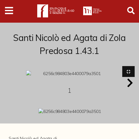
Digital
Humanities
Donazioni
Santi Nicolò ed Agata di Zola
Predosa 1.43.1
Pubblicazioni
Collezioni
1
Arti Applicate
Cataloghi storici
Dipinti
Disegni
Santi Nicolò ed Agata di