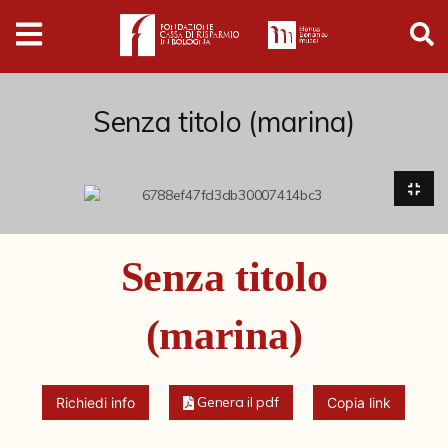
Digital
Humanities
Donazioni
Senza titolo (marina)
Pubblicazioni
Collezioni
Senza titolo
Arti Applicate
(marina)
Cataloghi storici
Dipinti
Genera il pdf
Richiedi info
Copia link
Disegni