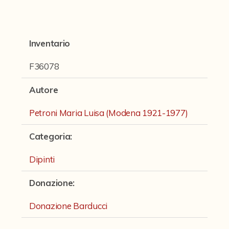
Fondi archivistici e raccolte documentarie
Fondi Fotografici
Inventario
Fotografia e Nuovi Media
Manoscritti
F36078
Sculture
Autore
Stampe
Petroni Maria Luisa (Modena 1921-1977)
Strumenti Musicali
Categoria
:
Testi a Stampa
Dipinti
virtual tour
Donazione
:
Il progetto Digital Humanities
Donazione Barducci