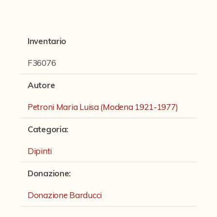
Fondi archivistici e raccolte documentarie
Fondi Fotografici
Inventario
Fotografia e Nuovi Media
Manoscritti
F36076
Sculture
Autore
Stampe
Petroni Maria Luisa (Modena 1921-1977)
Strumenti Musicali
Categoria
:
Testi a Stampa
Dipinti
virtual tour
Donazione
:
Il progetto Digital Humanities
Donazione Barducci