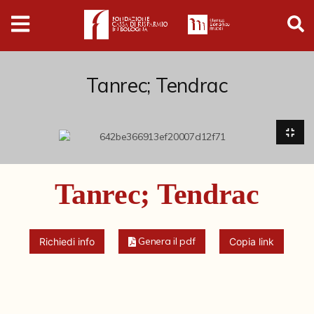
Digital
Humanities
Donazioni
Tanrec; Tendrac
Pubblicazioni
Collezioni
Tanrec; Tendrac
Arti Applicate
Cataloghi storici
Genera il pdf
Richiedi info
Copia link
Dipinti
Disegni