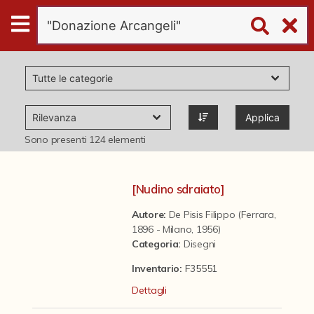
Digital
Humanities
Donazioni
Applica
Pubblicazioni
Sono presenti
124
elementi
Collezioni
[Nudino sdraiato]
Autore:
De Pisis Filippo (Ferrara,
virtual tour
1896 - Milano, 1956)
Categoria
:
Disegni
Il progetto Digital Humanities
Inventario:
F35551
Dettagli