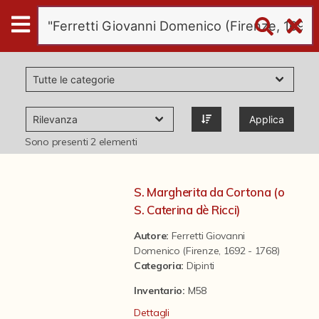
Digital
Humanities
Donazioni
Applica
Pubblicazioni
Sono presenti
2
elementi
Collezioni
S. Margherita da Cortona (o
S. Caterina dè Ricci)
virtual tour
Autore:
Ferretti Giovanni
Domenico (Firenze, 1692 - 1768)
Categoria
:
Dipinti
Il progetto Digital Humanities
Inventario:
M58
Dettagli