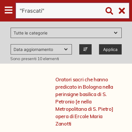
Digital
Humanities
Donazioni
Applica
Pubblicazioni
Sono presenti
10
elementi
Collezioni
Oratori sacri che hanno
predicato in Bologna nella
virtual tour
perinsigne basilica di S.
Petronio [e nella
Metropolitana di S. Pietro]
Il progetto Digital Humanities
opera di Ercole Maria
Zanotti