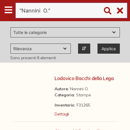
Digital
Humanities
Donazioni
Applica
Pubblicazioni
Sono presenti
8
elementi
Collezioni
Lodovico Bacchi della Lega
Autore:
Nannini O.
virtual tour
Categoria
:
Stampe
Inventario:
F31265
Il progetto Digital Humanities
Dettagli