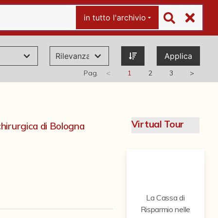
in tutto l'archivio
Applica
Pag.
<
1
2
3
>
Virtual Tour
hirurgica di Bologna
>
La Cassa di
Risparmio nelle