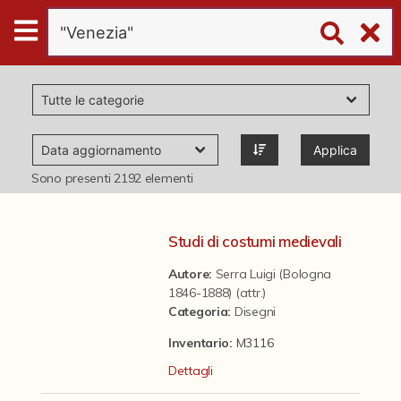
Digital
Humanities
Donazioni
Applica
Pubblicazioni
Sono presenti
2192
elementi
Collezioni
Studi di costumi medievali
Autore:
Serra Luigi (Bologna
virtual tour
1846-1888) (attr.)
Categoria
:
Disegni
Il progetto Digital Humanities
Inventario:
M3116
Dettagli