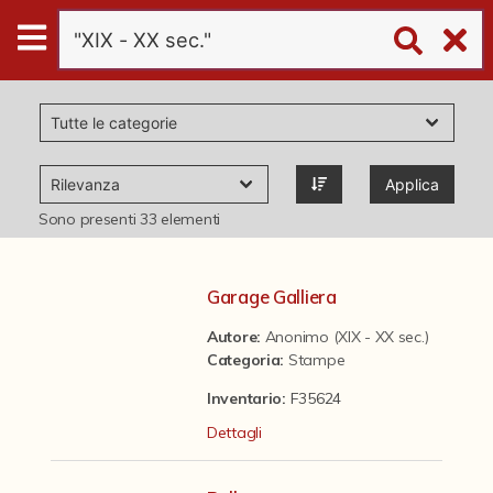
Digital
Humanities
Donazioni
Applica
Pubblicazioni
Sono presenti
33
elementi
Collezioni
Garage Galliera
Autore:
Anonimo (XIX - XX sec.)
virtual tour
Categoria
:
Stampe
Inventario:
F35624
Il progetto Digital Humanities
Dettagli