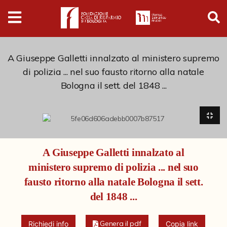
Digital
Humanities
Donazioni
A Giuseppe Galletti innalzato al ministero supremo
di polizia ... nel suo fausto ritorno alla natale
Bologna il sett. del 1848 ...
Pubblicazioni
Collezioni
A Giuseppe Galletti innalzato al
Arti Applicate
ministero supremo di polizia ... nel suo
Cataloghi storici
fausto ritorno alla natale Bologna il sett.
Dipinti
del 1848 ...
Disegni
Genera il pdf
Richiedi info
Copia link