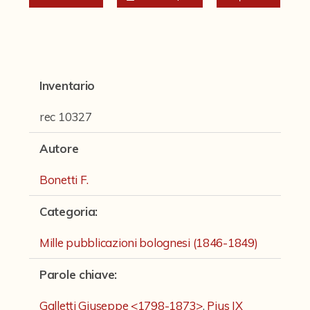
Fondi archivistici e raccolte documentarie
Aemilia Ars
Collezione Brighetti
Inventario
Collezione Matteuzzi
Fondo doc. Cinti
rec 10327
Ex libris Cavalieri
Autore
Fondo Puntoni
Bonetti F.
Fondo Alfredo Testoni
Categoria
:
Mille pubblicazioni bolognesi (1846-1849)
Mille pubblicazioni bolognesi (1846-1849)
Fondi Fotografici
Parole chiave
:
Fotografia e Nuovi Media
Manoscritti
Galletti Giuseppe <1798-1873>
,
Pius IX