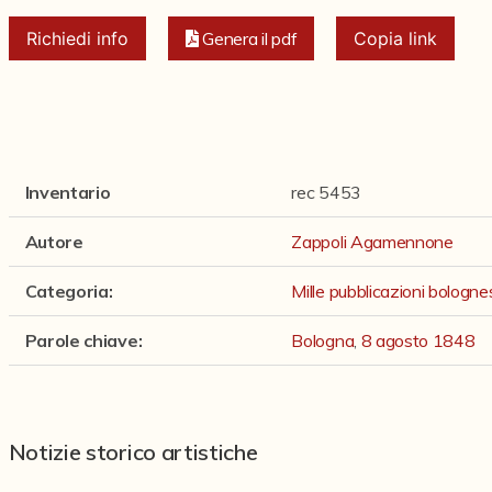
Richiedi info
Genera il pdf
Copia link
Inventario
rec 5453
Autore
Zappoli Agamennone
Categoria
:
Mille pubblicazioni bologn
Parole chiave
:
Bologna
,
8 agosto 1848
Notizie storico artistiche