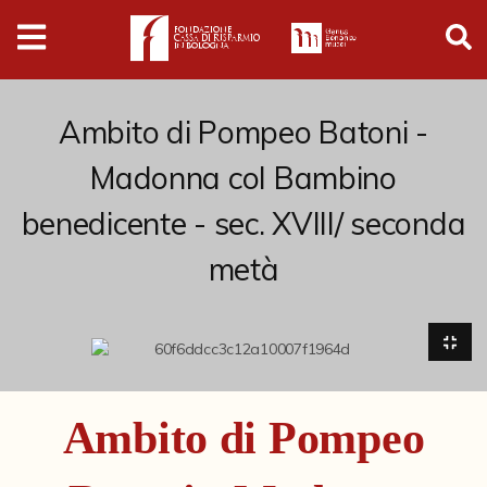
Digital
Humanities
Donazioni
Ambito di Pompeo Batoni -
Madonna col Bambino
Pubblicazioni
benedicente - sec. XVIII/ seconda
metà
Collezioni
Arti Applicate
Cataloghi storici
Dipinti
Ambito di Pompeo
Disegni