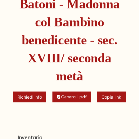
Batoni - Madonna
Fondi archivistici e raccolte documentarie
Fondi Fotografici
col Bambino
Archivio Ferrari
benedicente - sec.
Fondo Bettini
Fondo Fantini
XVIII/ seconda
Fondo Fototecnica
metà
Fondo Gonni
Fondo Michelini
Genera il pdf
Richiedi info
Copia link
Fondo Mingazzi
Fondo Poppi - Fotografia dell'Emilia
Fondo Romagnoli
Fotografie e Cartoline Brighetti
Inventario