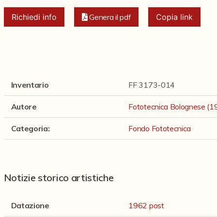
Richiedi info
Genera il pdf
Copia link
Inventario
FF 3173-014
Autore
Fototecnica Bolognese (
Categoria
:
Fondo Fototecnica
Notizie storico artistiche
Datazione
1962 post