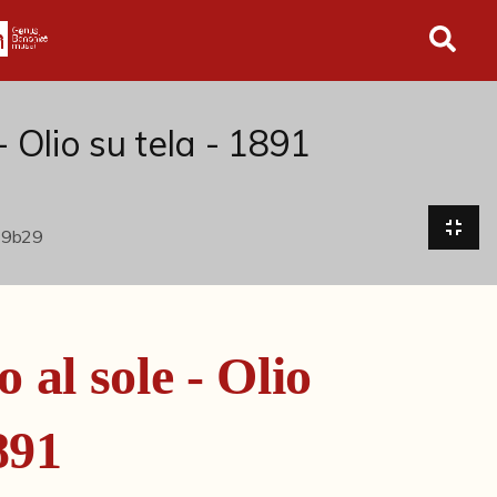
in tutto l'archivio
- Olio su tela - 1891
 al sole - Olio
891