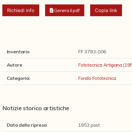
Richiedi info
Genera il pdf
Copia link
Inventario
FF 3783-006
Autore
Fototecnica Artigiana (1
Categoria
:
Fondo Fototecnica
Notizie storico artistiche
Data della ripresa
1953 post