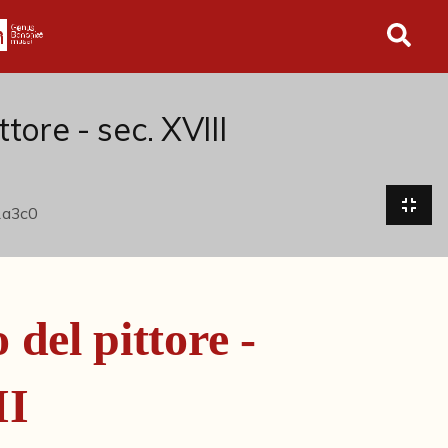
in tutto l'archivio
tore - sec. XVIII
del pittore -
II