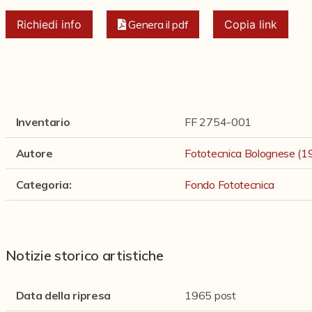
Richiedi info
Genera il pdf
Copia link
Inventario
FF 2754-001
Autore
Fototecnica Bolognese (
Categoria
:
Fondo Fototecnica
Notizie storico artistiche
Data della ripresa
1965 post