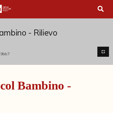
in tutto l'archivio
mbino - Rilievo
col Bambino -