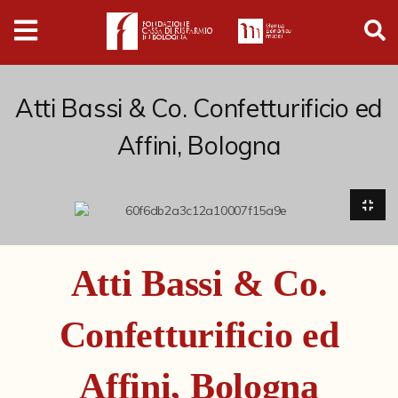
Digital
Humanities
Donazioni
Atti Bassi & Co. Confetturificio ed
Affini, Bologna
Pubblicazioni
Collezioni
Arti Applicate
Atti Bassi & Co.
Cataloghi storici
Confetturificio ed
Dipinti
Disegni
Affini, Bologna