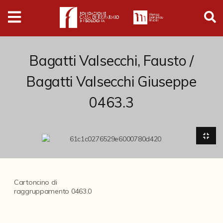
Digital
Humanities
Donazioni
Bagatti Valsecchi, Fausto /
Bagatti Valsecchi Giuseppe
Pubblicazioni
0463.3
Collezioni
Arti Applicate
Cataloghi storici
Cartoncino di
Dipinti
raggruppamento 0463.0
Disegni