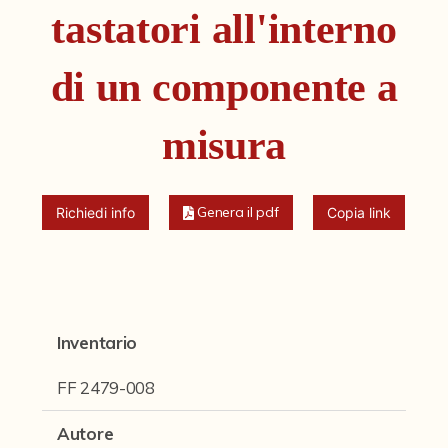
Fondi archivistici e raccolte documentarie
tastatori all'interno
Fondi Fotografici
di un componente a
Archivio Ferrari
Fondo Bettini
misura
Fondo Fantini
Fondo Fototecnica
Genera il pdf
Richiedi info
Copia link
Fondo Gonni
Fondo Michelini
Fondo Mingazzi
Inventario
Fondo Poppi - Fotografia dell'Emilia
FF 2479-008
Fondo Romagnoli
Autore
Fotografie e Cartoline Brighetti