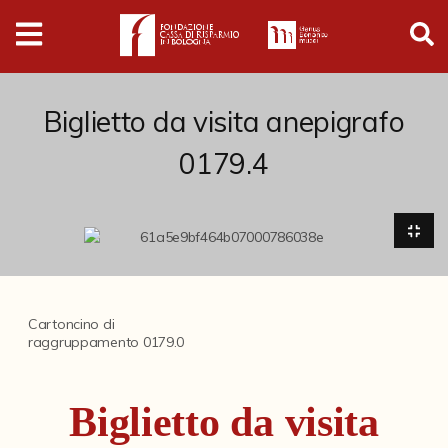
Digital
Humanities
Donazioni
Biglietto da visita anepigrafo
0179.4
Pubblicazioni
Collezioni
Arti Applicate
Cartoncino di
Cataloghi storici
raggruppamento 0179.0
Dipinti
Biglietto da visita
Disegni