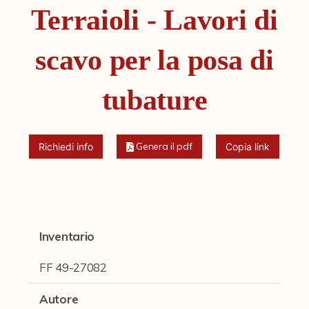
Fondi archivistici e raccolte documentarie
Terraioli - Lavori di
Fondi Fotografici
scavo per la posa di
Archivio Ferrari
Fondo Bettini
tubature
Fondo Fantini
Fondo Fototecnica
Genera il pdf
Richiedi info
Copia link
Fondo Gonni
Fondo Michelini
Fondo Mingazzi
Inventario
Fondo Poppi - Fotografia dell'Emilia
FF 49-27082
Fondo Romagnoli
Autore
Fotografie e Cartoline Brighetti