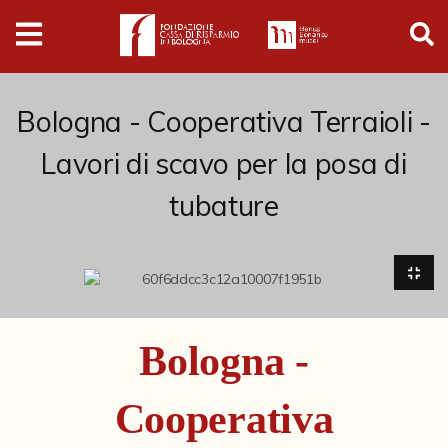
Digital
Humanities
Donazioni
Bologna - Cooperativa Terraioli -
Lavori di scavo per la posa di
Pubblicazioni
tubature
Collezioni
Arti Applicate
Cataloghi storici
Bologna -
Dipinti
Cooperativa
Disegni