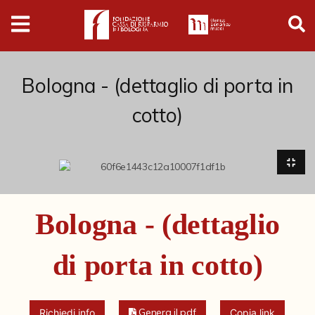
Digital
Humanities
Donazioni
Bologna - (dettaglio di porta in
cotto)
Pubblicazioni
Collezioni
Arti Applicate
Bologna - (dettaglio
Cataloghi storici
di porta in cotto)
Dipinti
Disegni
Genera il pdf
Richiedi info
Copia link