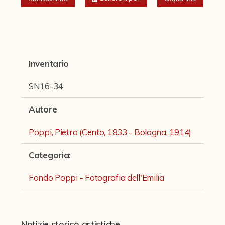
Fondi archivistici e raccolte documentarie
Fondi Fotografici
Archivio Ferrari
Fondo Bettini
Inventario
Fondo Fantini
SN16-34
Fondo Fototecnica
Autore
Fondo Gonni
Poppi, Pietro (Cento, 1833 - Bologna, 1914)
Fondo Michelini
Categoria
:
Fondo Mingazzi
Fondo Poppi - Fotografia dell'Emilia
Fondo Poppi - Fotografia dell'Emilia
Fondo Romagnoli
Fotografie e Cartoline Brighetti
Notizie storico artistiche