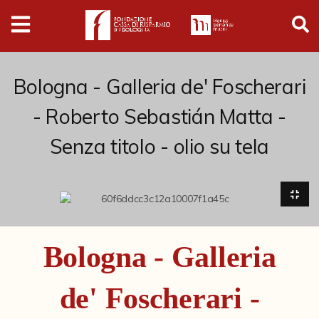
Digital
Humanities
Donazioni
Bologna - Galleria de' Foscherari
- Roberto Sebastián Matta -
Pubblicazioni
Senza titolo - olio su tela
Collezioni
Arti Applicate
Cataloghi storici
Bologna - Galleria
Dipinti
de' Foscherari -
Disegni