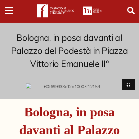
Digital
Humanities
Donazioni
Bologna, in posa davanti al
Palazzo del Podestà in Piazza
Pubblicazioni
Vittorio Emanuele II°
Collezioni
Arti Applicate
Cataloghi storici
Bologna, in posa
Dipinti
davanti al Palazzo
Disegni