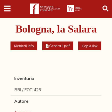
Digital
Humanities
Bologna, la Salara
Donazioni
Pubblicazioni
Genera il pdf
Richiedi info
Copia link
Collezioni
Arti Applicate
Inventario
Cataloghi storici
BRI / FOT. 426
Dipinti
Autore
Disegni