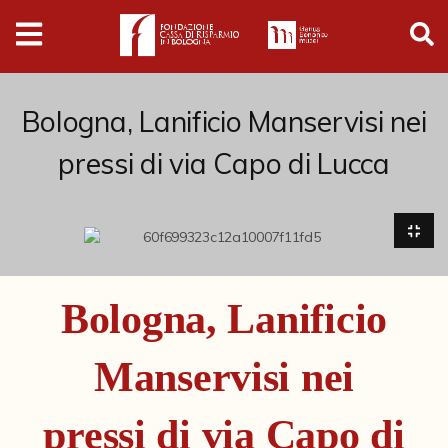
Digital
Humanities
Donazioni
Bologna, Lanificio Manservisi nei
pressi di via Capo di Lucca
Pubblicazioni
Collezioni
Arti Applicate
Bologna, Lanificio
Cataloghi storici
Manservisi nei
Dipinti
Disegni
pressi di via Capo di