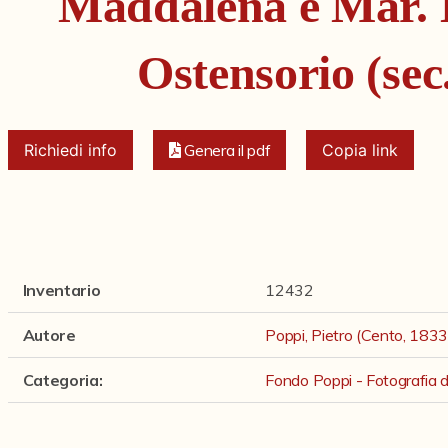
Maddalena e Mar. L
Ostensorio (sec
Richiedi info
Genera il pdf
Copia link
Inventario
12432
Autore
Poppi, Pietro (Cento, 183
Categoria
:
Fondo Poppi - Fotografia de