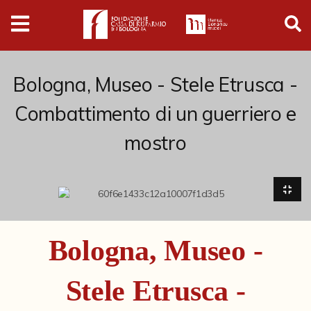
Digital
Humanities
Donazioni
Bologna, Museo - Stele Etrusca -
Combattimento di un guerriero e
Pubblicazioni
mostro
Collezioni
Arti Applicate
Cataloghi storici
Bologna, Museo -
Dipinti
Stele Etrusca -
Disegni