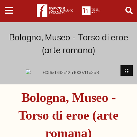
Digital
Humanities
Donazioni
Bologna, Museo - Torso di eroe
(arte romana)
Pubblicazioni
Collezioni
Arti Applicate
Bologna, Museo -
Cataloghi storici
Torso di eroe (arte
Dipinti
Disegni
romana)