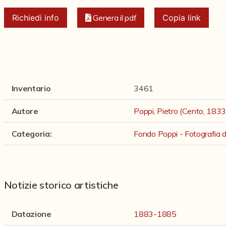
Richiedi info
Genera il pdf
Copia link
Inventario
3461
Autore
Poppi, Pietro (Cento, 183
Categoria
:
Fondo Poppi - Fotografia de
Notizie storico artistiche
Datazione
1883-1885