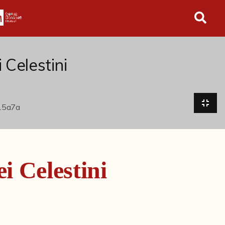
in tutto l'archivio
 Celestini
i Celestini