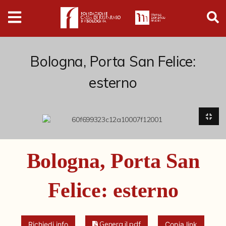
Digital
Humanities
Donazioni
Bologna, Porta San Felice:
esterno
Pubblicazioni
Collezioni
Arti Applicate
Bologna, Porta San
Cataloghi storici
Felice: esterno
Dipinti
Disegni
Genera il pdf
Richiedi info
Copia link