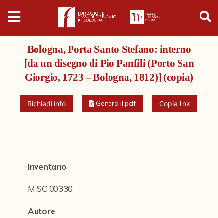
Digital
Humanities
Bologna, Porta Santo Stefano: interno
Donazioni
[da un disegno di Pio Panfili (Porto San
Giorgio, 1723 – Bologna, 1812)] (copia)
Pubblicazioni
Genera il pdf
Richiedi info
Copia link
Collezioni
Arti Applicate
Cataloghi storici
Inventario
Dipinti
MISC 00330
Disegni
Autore