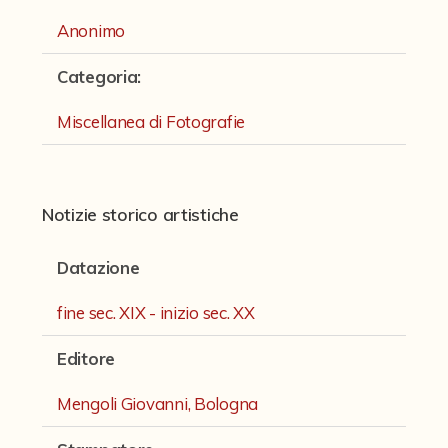
Fondi archivistici e raccolte documentarie
Anonimo
Fondi Fotografici
Categoria
:
Archivio Ferrari
Miscellanea di Fotografie
Fondo Bettini
Fondo Fantini
Fondo Fototecnica
Notizie storico artistiche
Fondo Gonni
Datazione
Fondo Michelini
fine sec. XIX - inizio sec. XX
Fondo Mingazzi
Editore
Fondo Poppi - Fotografia dell'Emilia
Fondo Romagnoli
Mengoli Giovanni, Bologna
Fotografie e Cartoline Brighetti