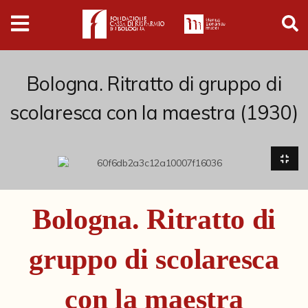
Digital
Humanities
Donazioni
Bologna. Ritratto di gruppo di
scolaresca con la maestra (1930)
Pubblicazioni
Collezioni
Arti Applicate
Bologna. Ritratto di
Cataloghi storici
gruppo di scolaresca
Dipinti
Disegni
con la maestra