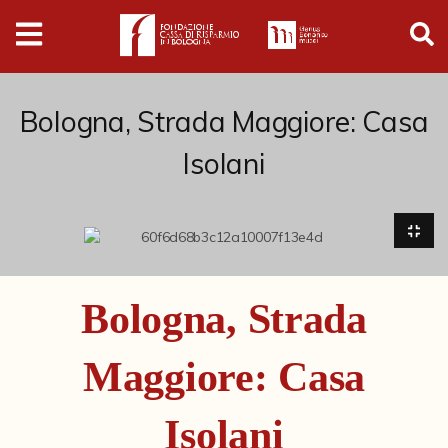
Digital
Humanities
Donazioni
Bologna, Strada Maggiore: Casa
Isolani
Pubblicazioni
Collezioni
Arti Applicate
Bologna, Strada
Cataloghi storici
Maggiore: Casa
Dipinti
Disegni
Isolani