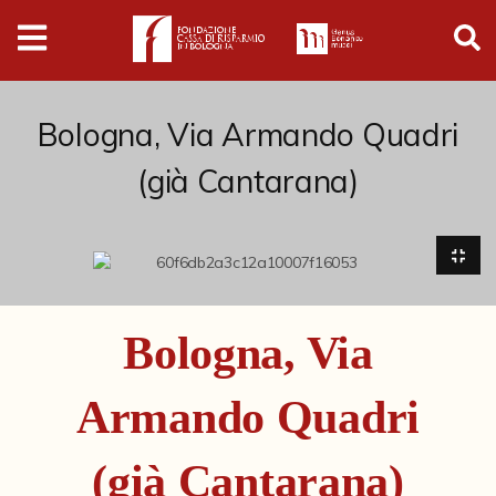
Digital
Humanities
Donazioni
Bologna, Via Armando Quadri
(già Cantarana)
Pubblicazioni
Collezioni
Arti Applicate
Bologna, Via
Cataloghi storici
Armando Quadri
Dipinti
Disegni
(già Cantarana)