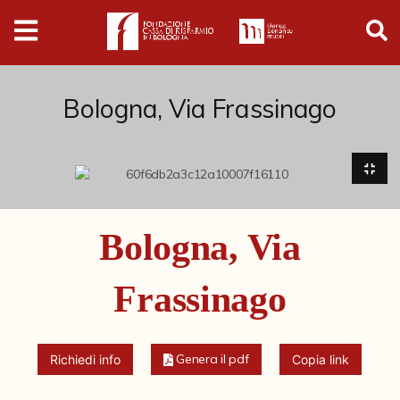
Digital
Humanities
Donazioni
Bologna, Via Frassinago
Pubblicazioni
Collezioni
Bologna, Via
Arti Applicate
Frassinago
Cataloghi storici
Dipinti
Genera il pdf
Richiedi info
Copia link
Disegni