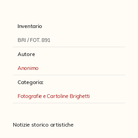
Fondi archivistici e raccolte documentarie
Fondi Fotografici
Inventario
Archivio Ferrari
Fondo Bettini
BRI / FOT. 891
Fondo Fantini
Autore
Fondo Fototecnica
Anonimo
Fondo Gonni
Categoria
:
Fondo Michelini
Fotografie e Cartoline Brighetti
Fondo Mingazzi
Fondo Poppi - Fotografia dell'Emilia
Fondo Romagnoli
Notizie storico artistiche
Fotografie e Cartoline Brighetti