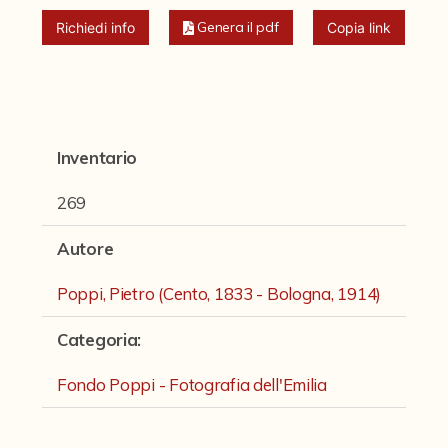
Fondi archivistici e raccolte documentarie
Genera il pdf
Richiedi info
Copia link
Fondi Fotografici
Archivio Ferrari
Fondo Bettini
Inventario
Fondo Fantini
269
Fondo Fototecnica
Fondo Gonni
Autore
Fondo Michelini
Poppi, Pietro (Cento, 1833 - Bologna, 1914)
Fondo Mingazzi
Categoria
:
Fondo Poppi - Fotografia dell'Emilia
Fondo Poppi - Fotografia dell'Emilia
Fondo Romagnoli
Fotografie e Cartoline Brighetti