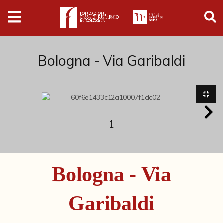
Digital
Humanities
Donazioni
Bologna - Via Garibaldi
Pubblicazioni
Collezioni
1
Arti Applicate
Bologna - Via
Cataloghi storici
Dipinti
Garibaldi
Disegni