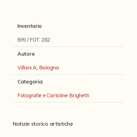
Fondi archivistici e raccolte documentarie
Fondi Fotografici
Inventario
Archivio Ferrari
Fondo Bettini
BRI / FOT. 282
Fondo Fantini
Autore
Fondo Fototecnica
Villani A., Bologna
Fondo Gonni
Categoria
:
Fondo Michelini
Fotografie e Cartoline Brighetti
Fondo Mingazzi
Fondo Poppi - Fotografia dell'Emilia
Fondo Romagnoli
Notizie storico artistiche
Fotografie e Cartoline Brighetti