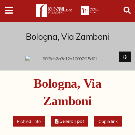
Digital
Humanities
Donazioni
Bologna, Via Zamboni
Pubblicazioni
Collezioni
Bologna, Via
Arti Applicate
Zamboni
Cataloghi storici
Dipinti
Genera il pdf
Richiedi info
Copia link
Disegni