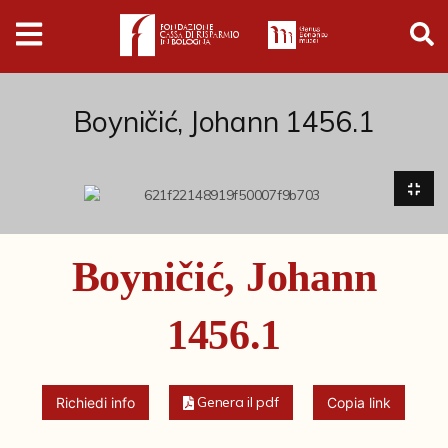
Digital
Humanities
Donazioni
Boyničić, Johann 1456.1
Pubblicazioni
Collezioni
Boyničić, Johann
Arti Applicate
1456.1
Cataloghi storici
Dipinti
Genera il pdf
Richiedi info
Copia link
Disegni