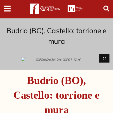
Digital
Humanities
Donazioni
Budrio (BO), Castello: torrione e
mura
Pubblicazioni
Collezioni
Arti Applicate
Budrio (BO),
Cataloghi storici
Castello: torrione e
Dipinti
Disegni
mura