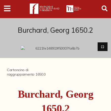
Digital
Humanities
Donazioni
Burchard, Georg 1650.2
Pubblicazioni
Collezioni
Cartoncino di
raggruppamento 1650.0
Arti Applicate
Cataloghi storici
Burchard, Georg
Dipinti
Disegni
1650.2